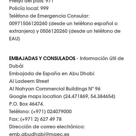
Prefijo del país: 971
Policía local: 999
Teléfono de Emergencia Consular:
00971506120260 (desde un teléfono español o
extranjero) y 0506120260 (desde un teléfono de
EAU)​
EMBAJADAS Y CONSULADOS
- Información útil de
Dubái
Embajada de España en Abu Dhabi
Al Ladeem Street
Al Nahyan Commercial Buildings Nº 96
Google maps location (24.471869, 54.384654)
P.O. Box 46474.
Teléfono: (+971) 024079000
Fax: (+971 2) 627 49 78
Dirección de correo electrónico:
emb.abudhabi@maec.es