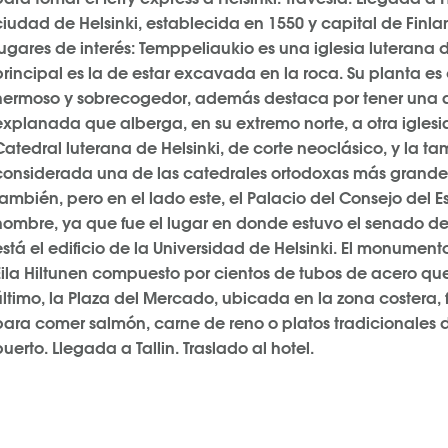
ciudad de Helsinki, establecida en 1550 y capital de Finlan
lugares de interés: Temppeliaukio es una iglesia luterana
principal es la de estar excavada en la roca. Su planta es 
hermoso y sobrecogedor, además destaca por tener una a
explanada que alberga, en su extremo norte, a otra iglesia
Catedral luterana de Helsinki, de corte neoclásico, y la 
considerada una de las catedrales ortodoxas más grandes
también, pero en el lado este, el Palacio del Consejo del 
nombre, ya que fue el lugar en donde estuvo el senado de
está el edificio de la Universidad de Helsinki. El monumento
Eila Hiltunen compuesto por cientos de tubos de acero que
último, la Plaza del Mercado, ubicada en la zona costera, f
para comer salmón, carne de reno o platos tradicionales d
puerto. Llegada a Tallin. Traslado al hotel.