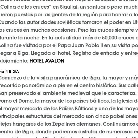
“Colina de las cruces” en Siauliai, un santuario para much
fueron puestas por las gentes de la región para honrar a lo
Cuando las autoridades soviéticas tomaron el poder en Litua
las cruces en muchas ocasiones. Pero las cruces siempre v
durante la noche. En la actualidad más de 50,000 cruces da
colina fue visitada por el Papa Juan Pablo II en su visita 
llegar a Riga. Llegada al hotel. Registro de entrada y entr
Alojamiento:
HOTEL AVALON
ía
4 RIGA
Comienzo de la visita panorámica de Riga, la mayor y más 
Recorrido panorámico a pie en el centro histórico. Sus c
han preservado el ambiente medieval que le caracteriza.
como el Dome, la mayor de los países bálticos, la Iglesia 
el mayor mercado de los Países Bálticos y uno de los mayo
principales estructuras del mercado son cinco pabellones c
viejos hangares de los Zepelines alemanes. Continuamos el
centro de Riga, donde podremos disfrutar de numerosas 