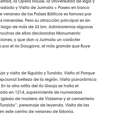
bertad, la Opera House, la Universidad de Riga y
traslado y Visita de Jurmala + Paseo en barco
de veraneo de los Países Bálticos es famoso por
s minerales. Pero su atracción principal es sin
o largo de más de 33 km. Admiraremos algunas
, muchas de ellas declaradas Monumento
ciones, y que dan a Jurmala un carácter
o por el rio Daugava, el más grande que fluye
 y visita de Sigulda y Turaida. Visita al Parque
pcional belleza de la región. Visita panorámica
n la otra orilla del río Gauja se halla el
truido en 1214, superviviente de numerosas
a iglesia de madera de Vidzeme y el cementerio
Turaida”, personaje de leyenda. Visita de las
n este centro de veraneo de Estonia.