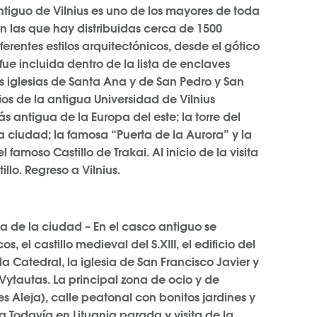
antiguo de Vilnius es uno de los mayores de toda
en las que hay distribuidas cerca de 1500
entes estilos arquitectónicos, desde el gótico
ue incluida dentro de la lista de enclaves
 iglesias de Santa Ana y de San Pedro y San
tios de la antigua Universidad de Vilnius
s antigua de la Europa del este; la torre del
a ciudad; la famosa “Puerta de la Aurora” y la
 famoso Castillo de Trakai. Al inicio de la visita
llo. Regreso a Vilnius.
ta de la ciudad – En el casco antiguo se
l castillo medieval del S.XIII, el edificio del
 Catedral, la iglesia de San Francisco Javier y
e Vytautas. La principal zona de ocio y de
s Aleja), calle peatonal con bonitos jardines y
a.Todavía en Lituania parada y visita de la