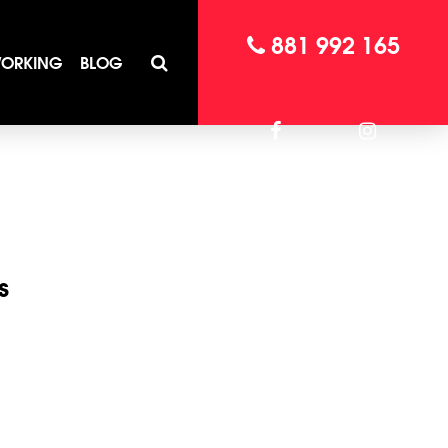
881 992 165
ORKING
BLOG
s