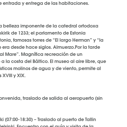
de entrada y entrega de las habitaciones.
la belleza imponente de la catedral ortodoxa
kirik de 1233; el parlamento de Estonia
onia, famosas torres de “El largo Herman” y “la
 era desde hace siglos. Almuerzo.Por la tarde
a al Mare”. Magnífica recreación de un
a la costa del Báltico. El museo al aire libre, que
ísticos molinos de agua y de viento, permite al
s XVIII y XIX.
convenida, traslado de salida al aeropuerto (sin
ki (07:00-18:30) – Traslado al puerto de Tallin
elsinki. Encuentro con el guía y visita de la