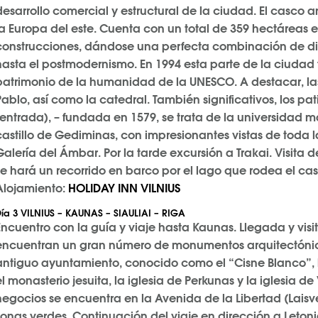
desarrollo comercial y estructural de la ciudad. El casco 
la Europa del este. Cuenta con un total de 359 hectáreas 
construcciones, dándose una perfecta combinación de difer
hasta el postmodernismo. En 1994 esta parte de la ciudad f
patrimonio de la humanidad de la UNESCO. A destacar, las
Pablo, así como la catedral. También significativos, los pa
(entrada), – fundada en 1579, se trata de la universidad má
castillo de Gediminas, con impresionantes vistas de toda l
Galería del Ámbar. Por la tarde excursión a Trakai. Visita del
se hará un recorrido en barco por el lago que rodea el casti
Alojamiento:
HOLIDAY INN VILNIUS
ía
3 VILNIUS – KAUNAS – SIAULIAI – RIGA
Encuentro con la guía y viaje hasta Kaunas. Llegada y visi
encuentran un gran número de monumentos arquitectónicos, e
antiguo ayuntamiento, conocido como el “Cisne Blanco”, la
el monasterio jesuita, la iglesia de Perkunas y la iglesia d
negocios se encuentra en la Avenida de la Libertad (Laisve
zonas verdes. Continuación del viaje en dirección a Letoni