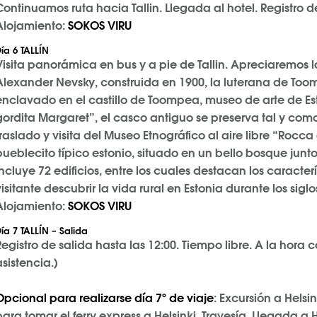
Continuamos ruta hacia Tallin. Llegada al hotel. Registro 
Alojamiento:
SOKOS VIRU
ía
6 TALLÍN
Visita panorámica en bus y a pie de Tallin. Apreciaremos 
Alexander Nevsky, construida en 1900, la luterana de Toom
enclavado en el castillo de Toompea, museo de arte de Est
gordita Margaret”, el casco antiguo se preserva tal y como
traslado y visita del Museo Etnográfico al aire libre “Rocc
pueblecito típico estonio, situado en un bello bosque junto 
incluye 72 edificios, entre los cuales destacan los caracter
visitante descubrir la vida rural en Estonia durante los siglo
Alojamiento:
SOKOS VIRU
ía
7 TALLÍN – Salida
Registro de salida hasta las 12:00. Tiempo libre. A la hora 
asistencia.)
Opcional para realizarse día 7º de viaje
: Excursión a Helsin
para tomar el ferry express a Helsinki. Travesía. Llegada a H