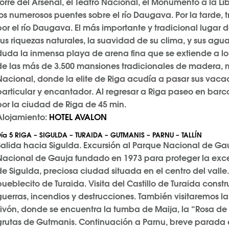
Torre del Arsenal, el Teatro Nacional, el Monumento a la Li
los numerosos puentes sobre el río Daugava. Por la tarde, 
por el río Daugava. El más importante y tradicional lugar 
sus riquezas naturales, la suavidad de su clima, y sus agua
duda la inmensa playa de arena fina que se extiende a l
de las más de 3.500 mansiones tradicionales de madera
Nacional, donde la elite de Riga acudía a pasar sus vaca
particular y encantador. Al regresar a Riga paseo en barc
por la ciudad de Riga de 45 min.
Alojamiento:
HOTEL AVALON
ía
5 RIGA – SIGULDA – TURAIDA – GUTMANIS – PARNU – TALLÍN
Salida hacia Sigulda. Excursión al Parque Nacional de Gauja
Nacional de Gauja fundado en 1973 para proteger la exce
de Sigulda, preciosa ciudad situada en el centro del valle. E
pueblecito de Turaida. Visita del Castillo de Turaida cons
guerras, incendios y destrucciones. También visitaremos l
Livón, donde se encuentra la tumba de Maija, la “Rosa de 
grutas de Gutmanis. Continuación a Parnu, breve parada e